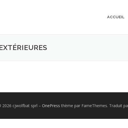
ACCUEIL
/EXTÉRIEURES
© 2026 cjwolfbat sprl
–
OnePress
thème par FameThemes. Traduit pa