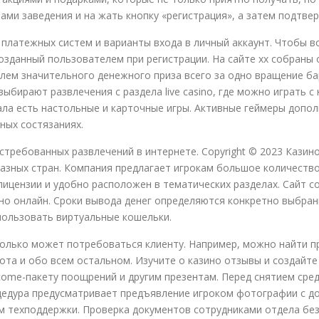
ами заведения и на жать кнопку «регистрация», а затем подтве
 платежных систем и варианты входа в личный аккаунт. Чтобы 
 созданный пользователем при регистрации. На сайте xx собраны
лем значительного денежного приза всего за одно вращение б
бирают развлечения с раздела live casino, где можно играть с
ала есть настольные и карточные игры. Активные геймеры допо
ных состязаниях.
стребованных развлечений в интернете. Copyright © 2023 Казин
разных стран. Компания предлагает игрокам большое количеств
лицензии и удобно расположен в тематических разделах. Сайт со
казино онлайн. Сроки вывода денег определяются конкретно выбр
пользовать виртуальные кошельки.
лько может потребоваться клиенту. Например, можно найти пра
пота и обо всем остальном. Изучите о казино отзывы и создайт
come-пакету поощрений и другим презентам. Перед снятием сре
цедура предусматривает предъявление игроком фотографии с д
м техподдержки. Проверка документов сотрудниками отдела бе