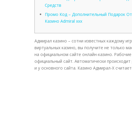
Средств
Промо Код – Дополнительный Подарок От
Казино Admiral xxx
Адмирал казино – сотни известных каждому иг
виртуальных казино, вы получите не только ма
на официальном сайте онлайн-казино. Рабочие 
официальный сайт. Автоматически происходит 
и у основного сайта. Казино Адмирал-Х считае