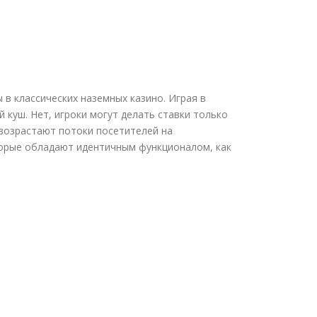
в классических наземных казино. Играя в
 куш. Нет, игроки могут делать ставки только
о возрастают потоки посетителей на
торые обладают идентичным функционалом, как