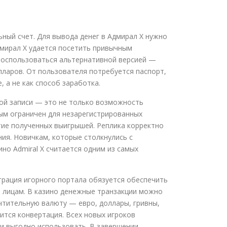
ный счет. Для вывода денег в Адмирал Х нужно
дмирал Х удается посетить привычным
 воспользоваться альтернативной версией —
ларов. От пользователя потребуется паспорт,
 а не как способ заработка.
ной записи — это не только возможность
рым ограничен для незарегистрированных
тие полученных выигрышей. Реплика корректно
ия. Новичкам, которые столкнулись с
но Admiral X считается одним из самых
трация игорного портала обязуется обеспечить
м лицам. В казино денежные транзакции можно
чтительную валюту — евро, доллары, гривны,
ится конвертация. Всех новых игроков
 и выгодно использовать. В завершении