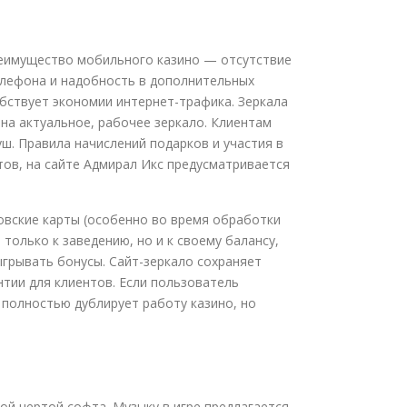
преимущество мобильного казино — отсутствие
елефона и надобность в дополнительных
бствует экономии интернет-трафика. Зеркала
 на актуальное, рабочее зеркало. Клиентам
ш. Правила начислений подарков и участия в
тов, на сайте Адмирал Икс предусматривается
овские карты (особенно во время обработки
 только к заведению, но и к своему балансу,
ыгрывать бонусы. Сайт-зеркало сохраняет
нтии для клиентов. Если пользователь
 полностью дублирует работу казино, но
й чертой софта. Музыку в игре предлагается