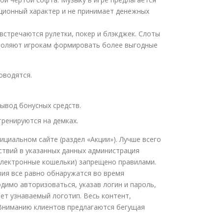
ационный характер и не принимает денежных
встречаются рулетки, покер и блэкджек. Слоты
зволяют игрокам формировать более выгодные
оводятся.
ывод бонусных средств.
тренируются на демках.
циальном сайте (раздел «Акции»). Лучше всего
ствий в указанных данных администрация
электронные кошельки) запрещено правилами.
ия все равно обнаружатся во время
димо авторизоваться, указав логин и пароль,
ет узнаваемый логотип. Весь контент,
 Вниманию клиентов предлагаются бегущая